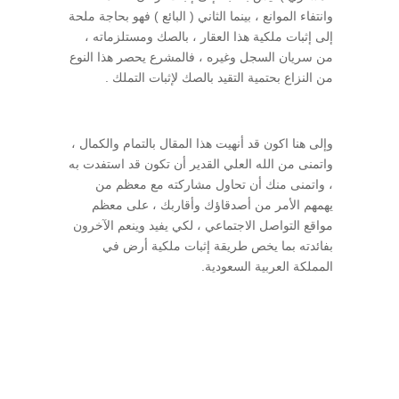
وانتفاء الموانع ، بينما الثاني ( البائع ) فهو بحاجة ملحة
إلى إثبات ملكية هذا العقار ، بالصك ومستلزماته ،
من سريان السجل وغيره ، فالمشرع يحصر هذا النوع
من النزاع بحتمية التقيد بالصك لإثبات التملك .
وإلى هنا اكون قد أنهيت هذا المقال بالتمام والكمال ،
واتمنى من الله العلي القدير أن تكون قد استفدت به
، واتمنى منك أن تحاول مشاركته مع معظم من
يهمهم الأمر من أصدقاؤك وأقاربك ، على معظم
مواقع التواصل الاجتماعي ، لكي يفيد وينعم الآخرون
بفائدته بما يخص طريقة إثبات ملكية أرض في
المملكة العربية السعودية.
محامي أفضل محامي محكم محامي اونلاين محامي
متمكن محامي جنائي محامي تجاري محامي شركات
محامي تركات محامي ورثة محامي قضايا عمالية
عندي قضية عمالية تجارية أحوال شخصية محامين
محامون محامي مؤسسات مستشار قانوني محكم