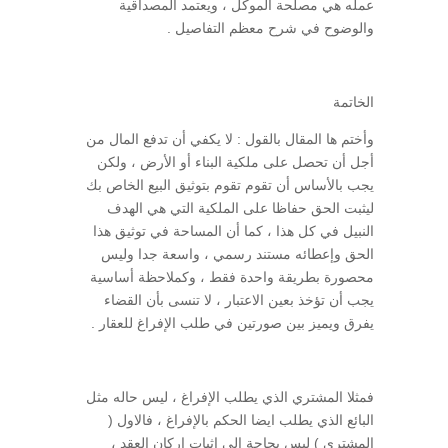
عمله هي مصلحة الموكل ، ويعتمد المصداقية
والوضوح في شرح معظم التفاصيل .
الخاتمة
وأختم ها المقال بالقول : لا يكفي أن تدفع المال من
أجل أن تحصل على ملكية البناء أو الأرض ، ولكن
يجب بالأساس أن تقوم تقوم بتوثيق البيع الخاص بك
ليثبت الحق حفاظا على الملكية التي هي الهدف
النبيل في كل هذا ، كما أن المساحة في توثيق هذا
الحق وإعطائه مستند رسمي ، واسعة جدا وليس
محصورة بطريقة واحدة فقط ، وكملاحظة أساسية
يجب أن تؤخذ بعين الاعتبار ، لا تنسى بأن القضاء
يفرق ويميز بين صورتين في طلب الإفراغ للعقار .
فمثلا المشتري الذي يطلب الإفراغ ، ليس حاله مثل
البائع الذي يطلب ايضا الحكم بالإفراغ ، فالاول (
المشتري ) ليس بحاجة إلى إثبات اركان العقد ،