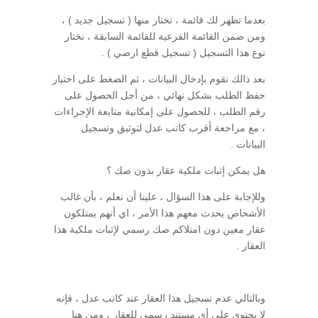
بعدما تظهر لك قائمة ، تختار منها ( تسجيل جديد ) ،
ومن ضمن القائمة الفرعية للقائمة السابقة ، نختار
نوع هذا التسجيل ( تسجيل قطع ارضي ) .
بعد ذالك نقوم بإدخال البيانات ، ثم الضغط على اختيار
حفظ الطلب بشكل نهائي ، من أجل الحصول على
رقم الطلب ، للحصول على إمكانية متابعة الإجراءات
، مع مراجعة أقرب كاتب عدل لتوثيق وتسجيل
البيانات .
هل يمكن إثبات ملكية عقار بدون صك ؟
وللإجابة على هذا السؤال ، علينا أن نعلم ، بأن غالب
الأشخاص يحدث معهم هذا الأمر ، اي أنهم يمتلكون
عقار معين دون امتلاكم صك رسمي لإثبات ملكية هذا
العقار .
وبالتالي عدم تسجيل هذا العقار عند كاتب عدل ، فإنه
لا يحتوي على أي مستند رسمي للعقار ، ومن هنا