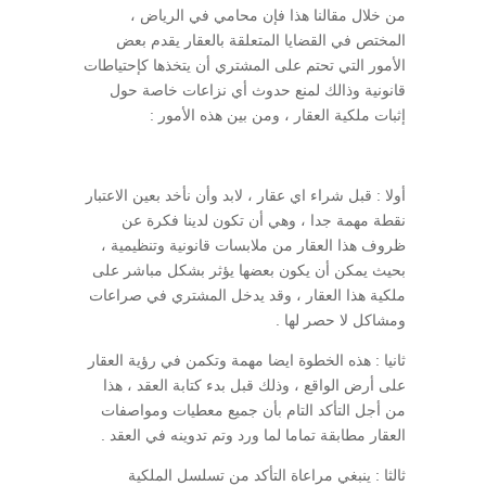
من خلال مقالنا هذا فإن محامي في الرياض ،
المختص في القضايا المتعلقة بالعقار يقدم بعض
الأمور التي تحتم على المشتري أن يتخذها كإحتياطات
قانونية وذالك لمنع حدوث أي نزاعات خاصة حول
إثبات ملكية العقار ، ومن بين هذه الأمور :
أولا : قبل شراء اي عقار ، لابد وأن نأخد بعين الاعتبار
نقطة مهمة جدا ، وهي أن تكون لدينا فكرة عن
ظروف هذا العقار من ملابسات قانونية وتنظيمية ،
بحيث يمكن أن يكون بعضها يؤثر بشكل مباشر على
ملكية هذا العقار ، وقد يدخل المشتري في صراعات
ومشاكل لا حصر لها .
ثانيا : هذه الخطوة ايضا مهمة وتكمن في رؤية العقار
على أرض الواقع ، وذلك قبل بدء كتابة العقد ، هذا
من أجل التأكد التام بأن جميع معطيات ومواصفات
العقار مطابقة تماما لما ورد وتم تدوينه في العقد .
ثالثا : ينبغي مراعاة التأكد من تسلسل الملكية