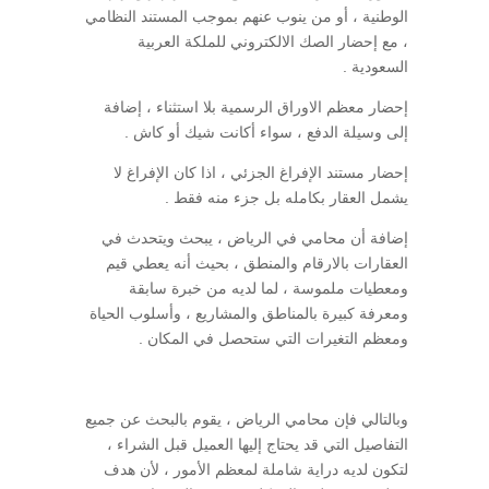
الوطنية ، أو من ينوب عنهم بموجب المستند النظامي
، مع إحضار الصك الالكتروني للملكة العربية
السعودية .
إحضار معظم الاوراق الرسمية بلا استثناء ، إضافة
إلى وسيلة الدفع ، سواء أكانت شيك أو كاش .
إحضار مستند الإفراغ الجزئي ، اذا كان الإفراغ لا
يشمل العقار بكامله بل جزء منه فقط .
إضافة أن محامي في الرياض ، يبحث ويتحدث في
العقارات بالارقام والمنطق ، بحيث أنه يعطي قيم
ومعطيات ملموسة ، لما لديه من خبرة سابقة
ومعرفة كبيرة بالمناطق والمشاريع ، وأسلوب الحياة
ومعظم التغيرات التي ستحصل في المكان .
وبالتالي فإن محامي الرياض ، يقوم بالبحث عن جميع
التفاصيل التي قد يحتاج إليها العميل قبل الشراء ،
لتكون لديه دراية شاملة لمعظم الأمور ، لأن هدف