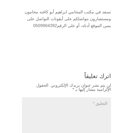
قانوني محكم قضائي
نسعد في مكتب المحامي ابراهيم أبو كافته محامون
ومستشارون بتواصلكم على أيقونات التواصل على
يمين الموقع أدناه، أو على الرقم0509904392
اترك تعليقاً
لن يتم نشر عنوان بريدك الإلكتروني.
الحقول
الإلزامية مشار إليها بـ
*