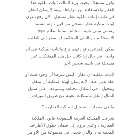
يكون مسجلا ، بحيث يريد المالك إثبات ملكية هذا
العقار والاستفادة من مزاياها ، بينما لا يمكن النظر
في طلب إثبات ملكية عقار مسجل ، لأن رفع دعوى
إثبات ملكية عقار مسجل من قبل ، وله مستند
رسمي مبني عليه ، مخالف تماما لنظام حجج
الاستحكام ، وبالتالي المحكمة لن تنظر إلى الطلب .
يمكن للمدعي رفع دعوى نزع واثبات الملكية في آن
واحد ، في حال إذا كانت جل هذه الممتلكات غير
مسجلة في باسم شخص آخر .
لإثبات ملكية اي عقار ، ليس شرطا أن وجود صك أو
عقد بديل عنه ، لأنه يمكن لهذه الملكية أن تنتقل
وتتحول ، في أشكال مختلفة ومتنوعة ، على سبيل
المثال ( نقل ممتلكات معينة عن طريق الميراث ) .
ما هي متطلبات تسجيل الملكية العقارية ؟
شرعت المملكة العربية السعودية قانون الملكية
العقارية ، والذي يروم إلى ضمان حقوق الأطراف
المعنية به ، والذي يتجلى في مجموعة من الأوامر