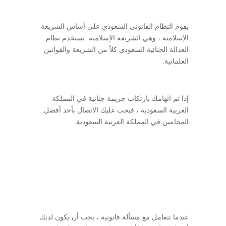
يقوم النظام القانوني السعودي على أساس الشريعة
الإسلامية ، وهي الشريعة الإسلامية. يستخدم نظام
العدالة الجنائية السعودي كلاً من الشريعة والقوانين
العلمانية.
إذا تم اتهامك بارتكاب جريمة جنائية في المملكة
العربية السعودية ، فيجب عليك الاتصال بأحد أفضل
المحامين في المملكة العربية السعودية.
محامي أفضل محامي محكم محامي اونلاين محامي
متمكن محامي جنائي محامي تجاري محامي شركات
محامي تركات محامي ورثة محامي قضايا عمالية
عندي قضية عمالية تجارية أحوال شخصية محامين
محامون محامي مؤسسات مستشار قانوني محكم
قانوني محكم قضائي
عندما تتعامل مع مسألة قانونية ، يجب أن يكون لديك